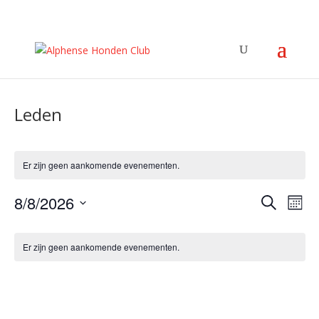
Leden
Er zijn geen aankomende evenementen.
Evene
Ev
8/8/2026
Zoeken
Maan
we
Zoeke
Selecteer
nav
Kalender
en
een
van
Er zijn geen aankomende evenementen.
weerg
datum.
Evenementen
navigat