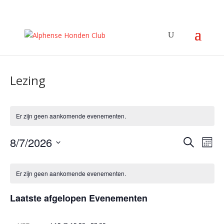
Lezing
Er zijn geen aankomende evenementen.
Evene
Ev
8/7/2026
Zoeken
Maan
we
Zoeke
Selecteer
nav
Kalender
en
een
van
Er zijn geen aankomende evenementen.
weerg
datum.
Evenementen
navigat
Laatste afgelopen Evenementen