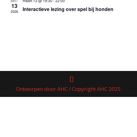
maart 13 @ 19:30
-
22:00
MRT
13
Interactieve lezing over spel bij honden
2026
Ontworpen door AHC / Copyright AHC 2025