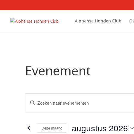
Alphense Honden Club
Ov
Evenement
Evenementen
Vul
Zoeken
een
en
keyword
weergeven
in.
augustus 2026
navigatie
Zoek
Deze maand