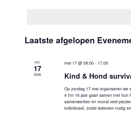
voor
Selecteer
Evenementen
een
met
datum.
keyword.
Kalender
Laatste afgelopen Evenem
van
Evenementen
MEI
mei 17 @ 08:00
-
17:00
17
Kind & Hond surviv
2026
Op zondag 17 mei organiseren we e
4 t/m 16 jaar gaan samen met hun h
samenwerken en vooral veel plezier 
individueel, zodat iedereen rustig en