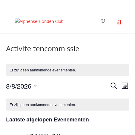
Activiteitencommissie
Er zijn geen aankomende evenementen.
Evene
Ev
8/8/2026
Zoeken
Maan
we
Zoeke
Selecteer
nav
Kalender
en
een
van
Er zijn geen aankomende evenementen.
weerg
datum.
Evenementen
navigat
Laatste afgelopen Evenementen