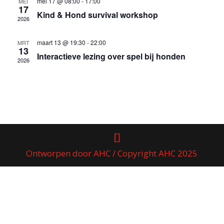
mei 17 @ 08:00
-
17:00
MEI
17
Kind & Hond survival workshop
2026
maart 13 @ 19:30
-
22:00
MRT
13
Interactieve lezing over spel bij honden
2026
Ontworpen door AHC / Copyright AHC 2025